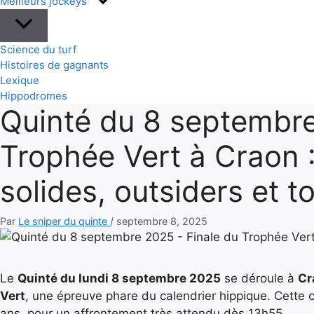
Meilleurs jockeys
Science du turf
Histoires de gagnants
Lexique
Hippodromes
Quinté du 8 septembre
Trophée Vert à Craon :
solides, outsiders et t
Par
Le sniper du quinte
/
septembre 8, 2025
Le
Quinté du lundi 8 septembre 2025
se déroule à
Cr
Vert
, une épreuve phare du calendrier hippique. Cette c
ans, pour un affrontement très attendu dès 13h55.