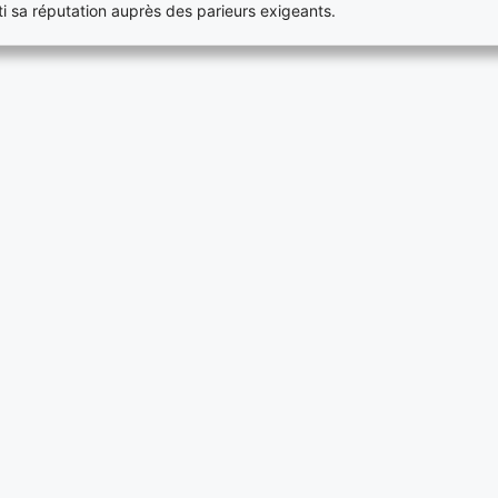
ti sa réputation auprès des parieurs exigeants.