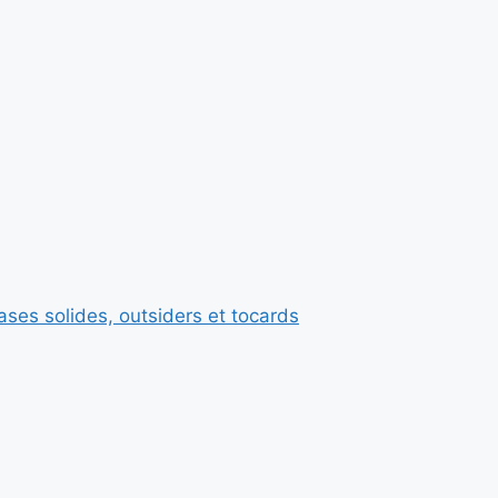
ases solides, outsiders et tocards