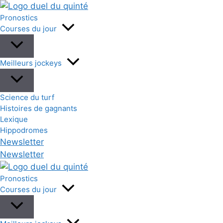
Aller
au
Pronostics
Courses du jour
contenu
Meilleurs jockeys
Science du turf
Histoires de gagnants
Lexique
Hippodromes
Newsletter
Newsletter
Pronostics
Courses du jour