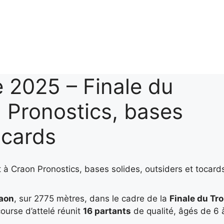
 2025 – Finale du
 Pronostics, bases
ocards
aon
, sur 2775 mètres, dans le cadre de la
Finale du Tr
ourse d’attelé réunit
16 partants
de qualité, âgés de 6 